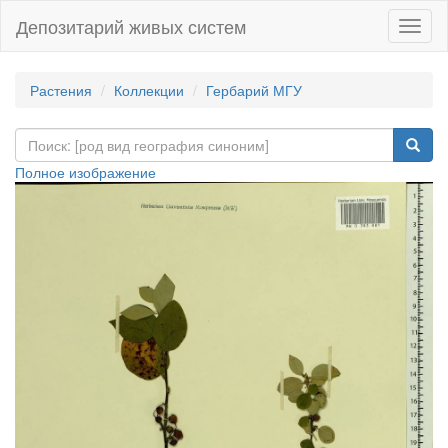
Депозитарий живых систем
Навиг
Растения
Коллекции
Гербарий МГУ
Полное изображение