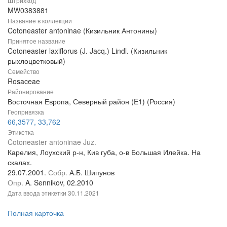
Штрихкод
MW0383881
Название в коллекции
Cotoneaster antoninae (Кизильник Антонины)
Принятое название
Cotoneaster laxiflorus (J. Jacq.) Lindl. (Кизильник
рыхлоцветковый)
Семейство
Rosaceae
Районирование
Восточная Европа, Северный район (E1) (Россия)
Геопривязка
66,3577, 33,762
Этикетка
Cotoneaster antoninae Juz.
Карелия, Лоухский р-н, Кив губа, о-в Большая Илейка. На
скалах.
29.07.2001.
Собр.
А.Б. Шипунов
Опр.
A. Sennikov, 02.2010
Дата ввода этикетки
30.11.2021
Полная карточка