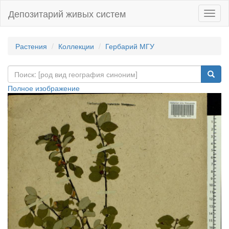
Депозитарий живых систем
Навиг
Растения
Коллекции
Гербарий МГУ
Полное изображение