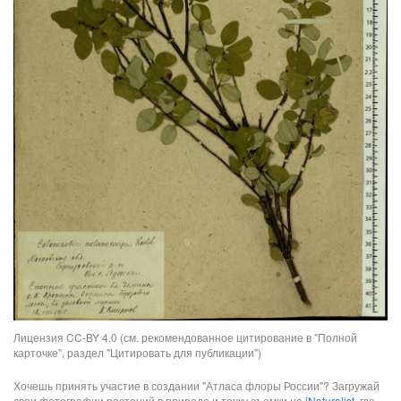
Лицензия CC-BY 4.0 (см. рекомендованное цитирование в "Полной
карточке", раздел "Цитировать для публикации")
Хочешь принять участие в создании "Атласа флоры России"? Загружай
свои фотографии растений в природе и точку съемки на
iNaturalist
, где