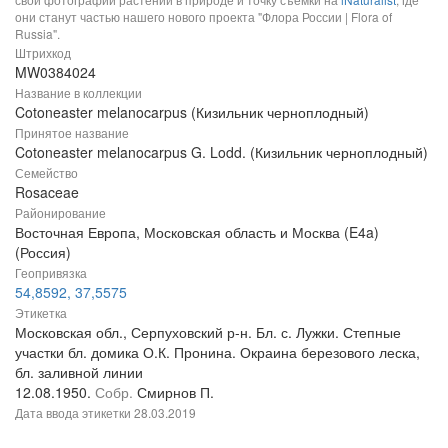
они станут частью нашего нового проекта "Флора России | Flora of
Russia".
Штрихкод
MW0384024
Название в коллекции
Cotoneaster melanocarpus (Кизильник черноплодный)
Принятое название
Cotoneaster melanocarpus G. Lodd. (Кизильник черноплодный)
Семейство
Rosaceae
Районирование
Восточная Европа, Московская область и Москва (E4a)
(Россия)
Геопривязка
54,8592, 37,5575
Этикетка
Московская обл., Серпуховский р-н. Бл. с. Лужки. Степные
участки бл. домика О.К. Пронина. Окраина березового леска,
бл. заливной линии
12.08.1950.
Собр.
Смирнов П.
Дата ввода этикетки
28.03.2019