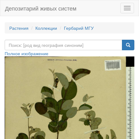
Депозитарий живых систем
Навиг
Растения
Коллекции
Гербарий МГУ
Полное изображение