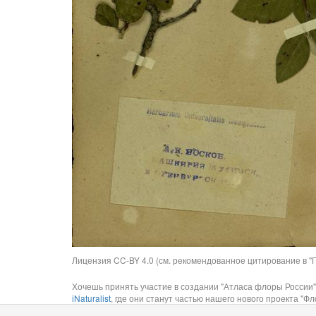
Лицензия CC-BY 4.0 (см. рекомендованное цитирование в "П
Хочешь принять участие в создании "Атласа флоры России"
iNaturalist
, где они станут частью нашего нового проекта "Фло