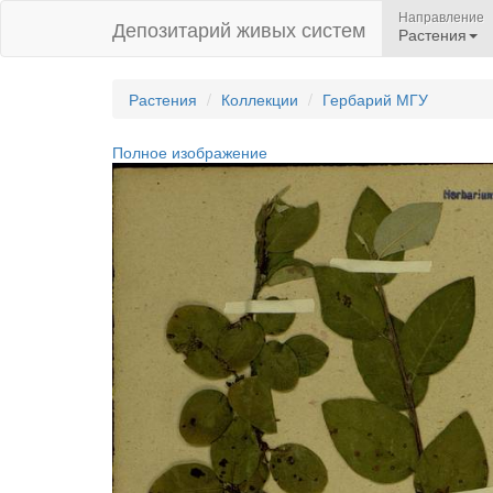
Направление
Депозитарий живых систем
Растения
Растения
Коллекции
Гербарий МГУ
Полное изображение