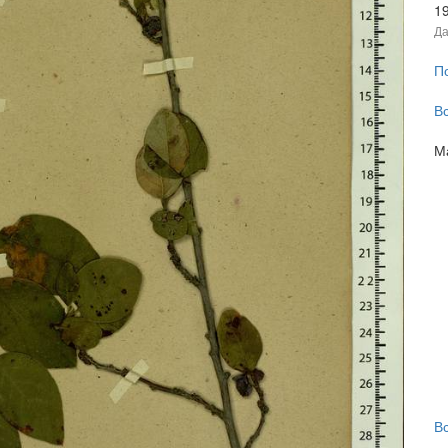
1
Да
П
В
М
В