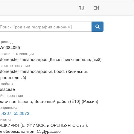
RU
EN
рихкод
W0384095
звание в коллекции
otoneaster melanocarpus (Кизильник черноплодный)
инятое название
toneaster melanocarpus G. Lodd. (Кизильник
ерноплодный)
мейство
osaceae
йонирование
осточная Европа, Восточный район (E10) (Россия)
опривязка
,4237, 55,2872
икетка
АШКИРИЯ (б. УФИМСК. и ОРЕНБУРГСК. г.г.).
лебеевск. кантон. С. Дурасово