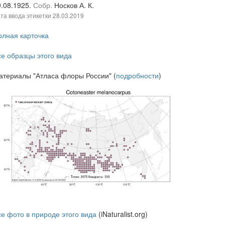
9.08.1925.
Собр.
Носков А. К.
та ввода этикетки
28.03.2019
олная карточка
се образцы этого вида
атериалы "Атласа флоры России" (
подробности
)
се фото в природе этого вида
(iNaturalist.org)