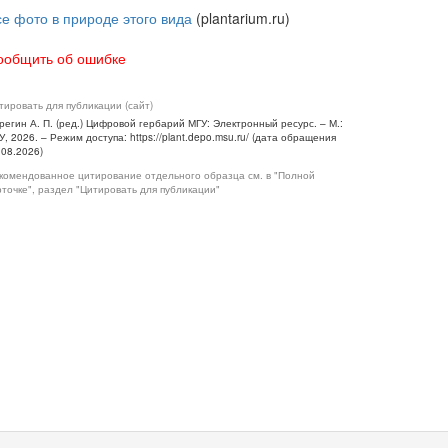
се фото в природе этого вида
(plantarium.ru)
ообщить об ошибке
тировать для публикации (сайт)
регин А. П. (ред.) Цифровой гербарий МГУ: Электронный ресурс. – М.:
У, 2026. – Режим доступа: https://plant.depo.msu.ru/ (дата обращения
.08.2026)
комендованное цитирование отдельного образца см. в "Полной
рточке", раздел "Цитировать для публикации"