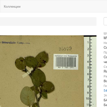
Коллекции
Шт
M
На
C
Пр
Co
ч
Се
R
Ра
В
Ге
54
Эт
Б
Бе