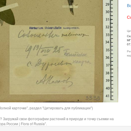
В
С
Ци
Се
МГ
07
Ре
ка
олной карточке", раздел "Цитировать для публикации")
? Загружай свои фотографии растений в природе и точку съемки на
ра России | Flora of Russia".