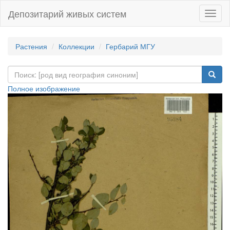
Депозитарий живых систем
Навиг
Растения
Коллекции
Гербарий МГУ
Полное изображение