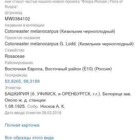
они станут частью нашего нового проекта "Флора России | Flora of
Russia".
Штрихкод
MW0384102
Название в коллекции
Cotoneaster melanocarpus (Кизильник черноплодный)
Принятое название
Cotoneaster melanocarpus G. Lodd. (Кизильник черноплодный)
Семейство
Rosaceae
Районирование
Восточная Европа, Восточный район (E10) (Россия)
Геопривязка
53,9265, 58,3189
Этикетка
БАШКИРИЯ (б. УФИМСК. и ОРЕНБУРГСК. г.г.). Белорецк зав.
Около ж. д. станции
1.08.1925.
Собр.
Носков А. К.
Дата ввода этикетки
28.03.2019
Полная карточка
Все образцы этого вида