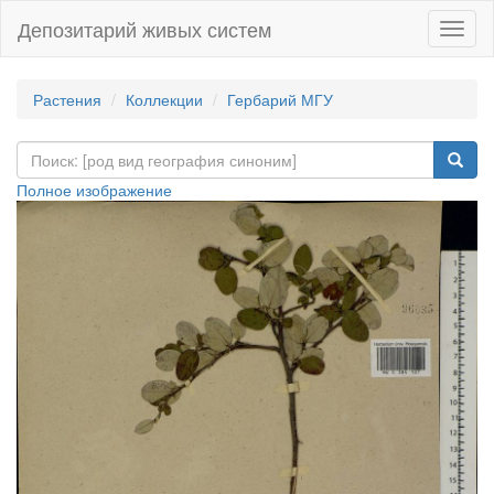
Депозитарий живых систем
Навиг
Растения
Коллекции
Гербарий МГУ
Полное изображение