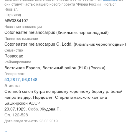
они станут частью нашего нового проекта "Флора России | Flora of
Russia".
Штрихкод
MW0384107
Название в коллекции
Cotoneaster melanocarpus (Кизильник черноплодный)
Принятое название
Cotoneaster melanocarpus G. Lodd. (Кизильник черноплодный)
Семейство
Rosaceae
Районирование
Восточная Европа, Восточный район (E10) (Россия)
Геопривязка
53,2817, 56,0148
Этикетка
Степной склон бугра по правому коренному берегу р. Белой
напротив дер. Нордовлят Стерлитамакского кантона
Башкирской АССР
29.07.1929.
Собр.
Жудова П.
Оп. 122-528
Дата ввода этикетки
28.03.2019