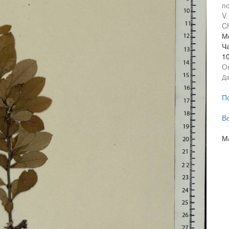
п
V.
Ch
Мо
Ч
1
О
Да
П
В
М