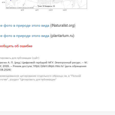
се фото в природе этого вида
(iNaturalist.org)
се фото в природе этого вида
(plantarium.ru)
ообщить об ошибке
тировать для публикации (сайт)
регин А. П. (ред.) Цифровой гербарий МГУ: Электронный ресурс. – М.:
У, 2026. – Режим доступа: https://plant.depo.msu.ru/ (дата обращения
.08.2026)
комендованное цитирование отдельного образца см. в "Полной
рточке", раздел "Цитировать для публикации"