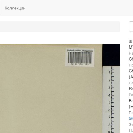
Коллекции
Шт
M
На
C
Пр
Ch
(
Се
R
Ра
В
(E
Ге
56
Эт
Г