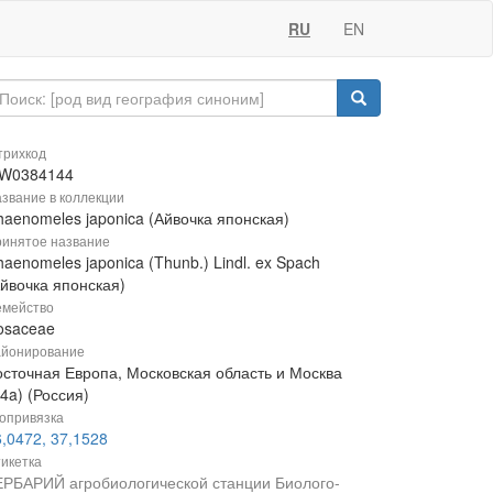
RU
EN
рихкод
W0384144
звание в коллекции
haenomeles japonica (Айвочка японская)
инятое название
aenomeles japonica (Thunb.) Lindl. ex Spach
Айвочка японская)
мейство
osaceae
йонирование
осточная Европа, Московская область и Москва
4a) (Россия)
опривязка
,0472, 37,1528
икетка
ЕРБАРИЙ агробиологической станции Биолого-