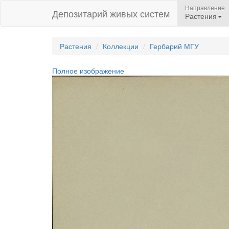
Направление
Депозитарий живых систем
Растения
Растения
Коллекции
Гербарий МГУ
Полное изображение