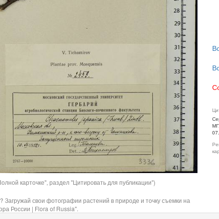
В
В
С
Ци
Се
МГ
07
Ре
ка
олной карточке", раздел "Цитировать для публикации")
? Загружай свои фотографии растений в природе и точку съемки на
ра России | Flora of Russia".