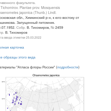
очвенного факультета.
 Tichomirov. Plantae prov. Mosquensis
aenomeles japonica (Thunb.) Lindl.
сковская обл., Химкинский р-н, к юго-востоку от
ашникова. Запущенный питомник.
0.07.1952.
Собр.
В. Тихомиров,
№
2459
пр.
В. Тихомиров
та ввода этикетки
25.03.2022
олная карточка
се образцы этого вида
атериалы "Атласа флоры России" (
подробности
)