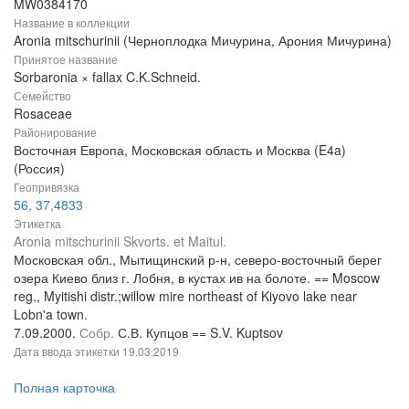
MW0384170
Название в коллекции
Aronia mitschurinii (Черноплодка Мичурина, Арония Мичурина)
Принятое название
Sorbaronia × fallax C.K.Schneid.
Семейство
Rosaceae
Районирование
Восточная Европа, Московская область и Москва (E4a)
(Россия)
Геопривязка
56, 37,4833
Этикетка
Aronia mitschurinii Skvorts. et Maitul.
Московская обл., Мытищинский р-н, северо-восточный берег
озера Киево близ г. Лобня, в кустах ив на болоте. == Moscow
reg., Myitishi distr.;willow mire northeast of Kiyovo lake near
Lobn'a town.
7.09.2000.
Собр.
С.В. Купцов == S.V. Kuptsov
Дата ввода этикетки
19.03.2019
Полная карточка