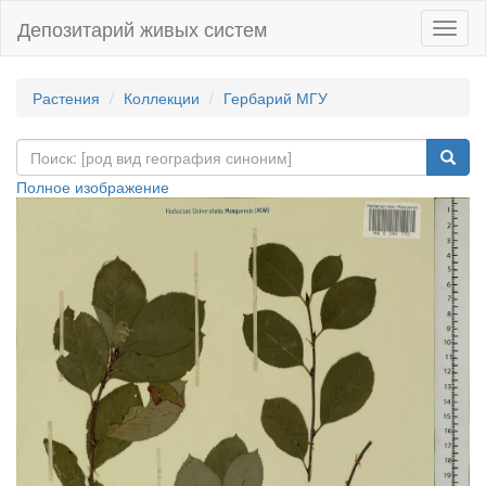
Депозитарий живых систем
Навиг
Растения
Коллекции
Гербарий МГУ
Полное изображение