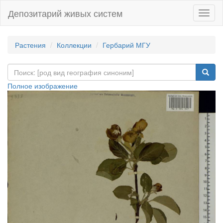
Депозитарий живых систем
Навиг
Растения
Коллекции
Гербарий МГУ
Полное изображение