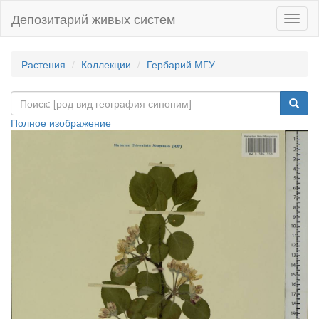
Депозитарий живых систем
Навиг
Растения
Коллекции
Гербарий МГУ
Полное изображение