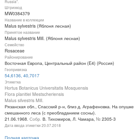
Russia".
Штрихкод
MW0384379
Название в коллекции
Malus sylvestris (Яблоня лесная)
Принятое название
Malus sylvestris Mill. (Яблоня лесная)
Семейство
Rosaceae
Районирование
Восточная Европа, Центральный район (E4) (Россия)
Геопривязка
54,6136, 40,7017
Этикетка
Hortus Botanicus Universitatis Mosquensis
Flora planitiei Mestscheriensis
Malus silvestris Mill.
Рязанская обл., Спасский р-н, близ д. Аграфеновка. На опушке
смешанного леса (с преобладанием сосны).
21.06.1968.
Собр.
В. Тихомиров, Л. Чамара,
№
2305-3
Дата ввода этикетки
20.07.2018
Полная карточка