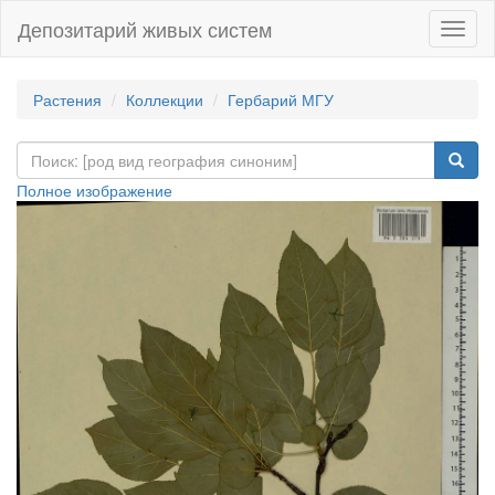
Депозитарий живых систем
Навиг
Растения
Коллекции
Гербарий МГУ
Полное изображение