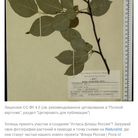
Лицензия CC-BY 4.0 (см. рекомендованное цитирование в "Полной
карточке", раздел "Цитировать для публикации")
Хочешь принять участие в создании "Атласа флоры России"? Загружай
свои фотографии растений в природе и точку съемки на
iNaturalist
, где
они станут частью нашего нового проекта "Флора России | Flora of