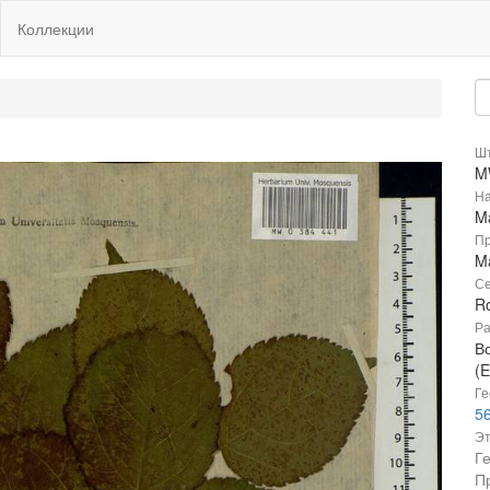
Коллекции
Шт
M
На
Ma
Пр
Ma
Се
R
Ра
В
(E
Ге
56
Эт
Г
П