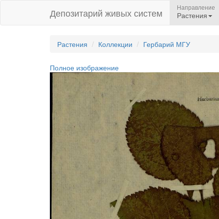
Направление
Депозитарий живых систем
Растения
Растения
Коллекции
Гербарий МГУ
Полное изображение