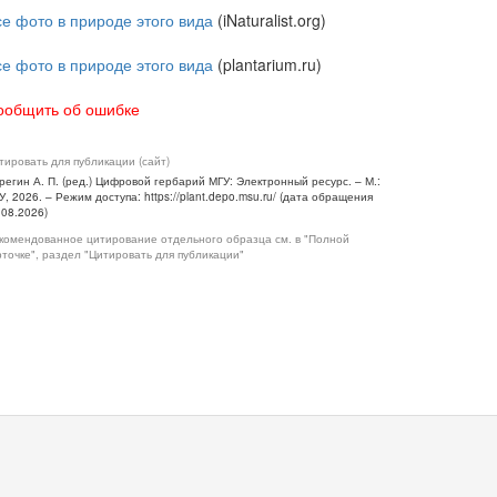
се фото в природе этого вида
(iNaturalist.org)
се фото в природе этого вида
(plantarium.ru)
ообщить об ошибке
тировать для публикации (сайт)
регин А. П. (ред.) Цифровой гербарий МГУ: Электронный ресурс. – М.:
У, 2026. – Режим доступа: https://plant.depo.msu.ru/ (дата обращения
.08.2026)
комендованное цитирование отдельного образца см. в "Полной
рточке", раздел "Цитировать для публикации"