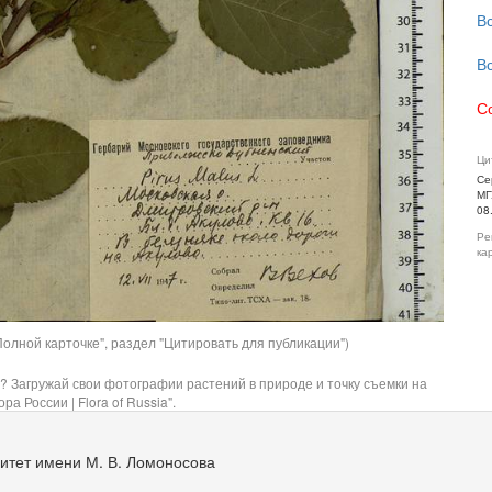
В
В
С
Ци
Се
МГ
08
Ре
ка
олной карточке", раздел "Цитировать для публикации")
? Загружай свои фотографии растений в природе и точку съемки на
ра России | Flora of Russia".
итет имени М. В. Ломоносова