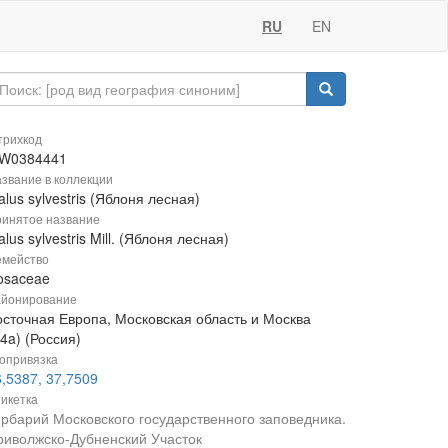
RU
EN
рихкод
W0384441
звание в коллекции
lus sylvestris (Яблоня лесная)
инятое название
lus sylvestris Mill. (Яблоня лесная)
мейство
osaceae
йонирование
осточная Европа, Московская область и Москва
4a) (Россия)
опривязка
,5387, 37,7509
икетка
ербарий Московского государственного заповедника.
риволжско-Дубненский Участок