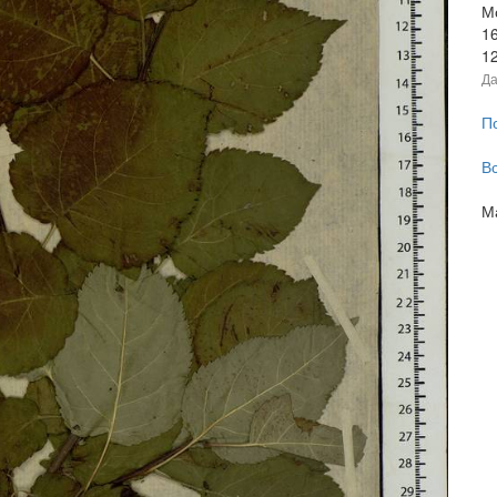
Мо
16
1
Да
П
В
М