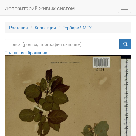
Депозитарий живых систем
Навиг
Растения
Коллекции
Гербарий МГУ
Полное изображение