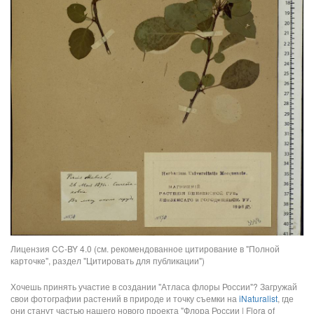
Лицензия CC-BY 4.0 (см. рекомендованное цитирование в "Полной
карточке", раздел "Цитировать для публикации")
Хочешь принять участие в создании "Атласа флоры России"? Загружай
свои фотографии растений в природе и точку съемки на
iNaturalist
, где
они станут частью нашего нового проекта "Флора России | Flora of