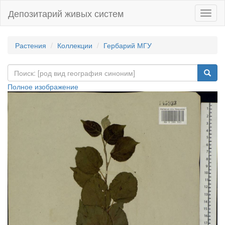
Депозитарий живых систем
Навиг
Растения
Коллекции
Гербарий МГУ
Полное изображение