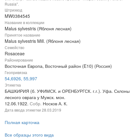
Russia".
Штрихкод
MW0384545
Название в коллекции
Malus sylvestris (Яблоня лесная)
Принятое название
Malus sylvestris Mill. (Яблоня лесная)
Семейство
Rosaceae
Районирование
Восточная Европа, Восточный район (E10) (Россия)
Геопривязка
54,6926, 55,997
Этикетка
БАШКИРИЯ (б. УФИМСК. и ОРЕНБУРГСК. г.г.). Уфа. Склоны
лесного оврага у Мужск. мон.
12.06.1922.
Собр.
Носков А. К.
Дата ввода этикетки
28.03.2019
Полная карточка
Все образцы этого вида