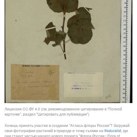
Лицензия CC-BY 4.0 (см. рекомендованное цитирование в "Полной
карточке", раздел "Цитировать для публикации")
Хочешь принять участие в создании "Атласа флоры России"? Загружай
свои фотографии растений в природе и точку съемки на
iNaturalist
, где
они станут частью нашего нового проекта "Флора России | Flora of