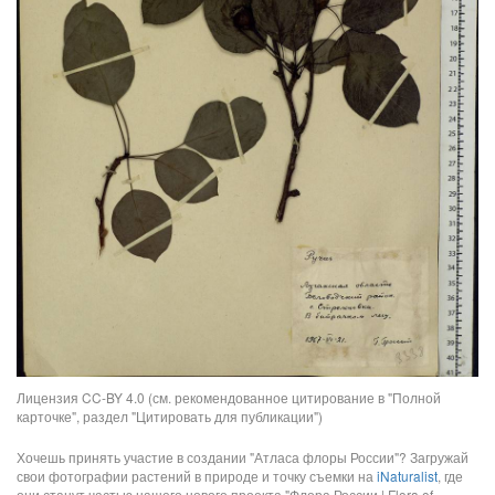
Лицензия CC-BY 4.0 (см. рекомендованное цитирование в "Полной
карточке", раздел "Цитировать для публикации")
Хочешь принять участие в создании "Атласа флоры России"? Загружай
свои фотографии растений в природе и точку съемки на
iNaturalist
, где
они станут частью нашего нового проекта "Флора России | Flora of