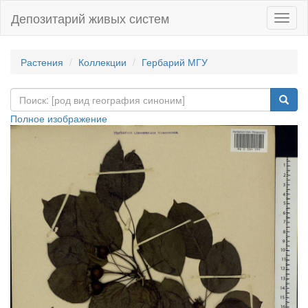
Депозитарий живых систем
Навиг
Растения
Коллекции
Гербарий МГУ
Полное изображение