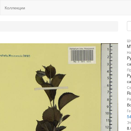
Коллекции
Шт
M
На
P
с
Пр
P
с
Се
R
Ра
В
Ге
54
Эт
8