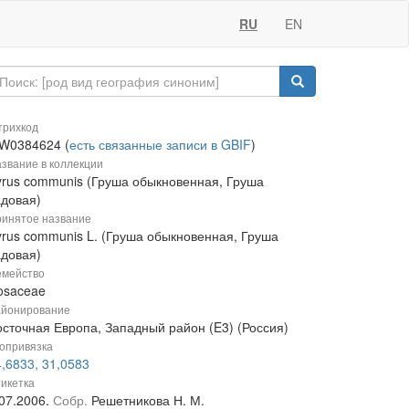
RU
EN
рихкод
W0384624 (
есть связанные записи в GBIF
)
звание в коллекции
yrus communis (Груша обыкновенная, Груша
адовая)
инятое название
yrus communis L. (Груша обыкновенная, Груша
адовая)
мейство
osaceae
йонирование
осточная Европа, Западный район (E3) (Россия)
опривязка
,6833, 31,0583
икетка
.07.2006.
Собр.
Решетникова Н. М.