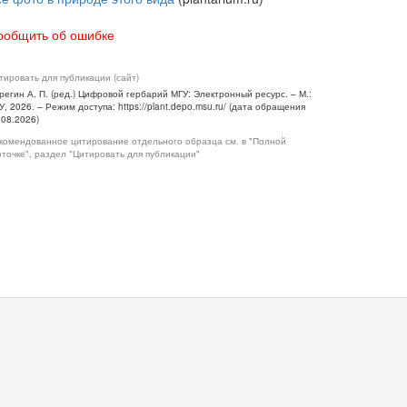
ообщить об ошибке
тировать для публикации (сайт)
регин А. П. (ред.) Цифровой гербарий МГУ: Электронный ресурс. – М.:
У, 2026. – Режим доступа: https://plant.depo.msu.ru/ (дата обращения
.08.2026)
комендованное цитирование отдельного образца см. в "Полной
рточке", раздел "Цитировать для публикации"