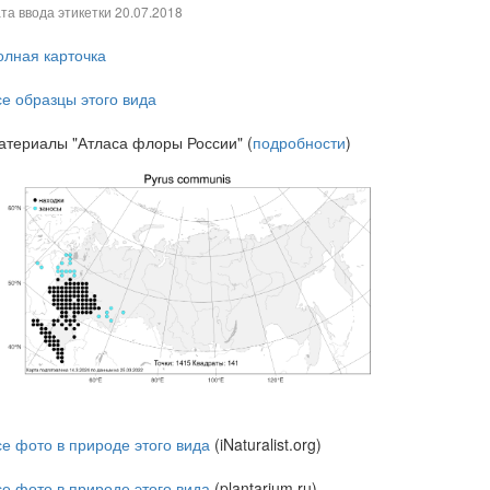
та ввода этикетки
20.07.2018
олная карточка
се образцы этого вида
атериалы "Атласа флоры России" (
подробности
)
се фото в природе этого вида
(iNaturalist.org)
се фото в природе этого вида
(plantarium.ru)