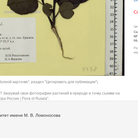
С
Ци
Се
МГ
06
Ре
ка
олной карточке", раздел "Цитировать для публикации")
? Загружай свои фотографии растений в природе и точку съемки на
ра России | Flora of Russia".
итет имени М. В. Ломоносова