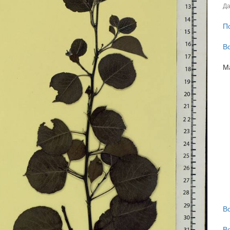
Да
П
В
М
В
В