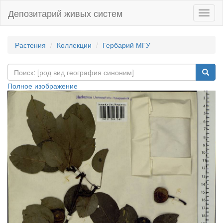
Депозитарий живых систем
Навиг
Растения
Коллекции
Гербарий МГУ
Полное изображение