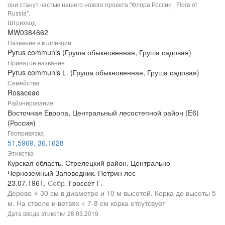
они станут частью нашего нового проекта "Флора России | Flora of
Russia".
Штрихкод
MW0384662
Название в коллекции
Pyrus communis (Груша обыкновенная, Груша садовая)
Принятое название
Pyrus communis L. (Груша обыкновенная, Груша садовая)
Семейство
Rosaceae
Районирование
Восточная Европа, Центральный лесостепной район (E6)
(Россия)
Геопривязка
51,5969, 36,1628
Этикетка
Курская область. Стрелецкий район. Центрально-
Черноземный Заповедник. Петрин лес
23.07.1961.
Собр.
Гроссет Г.
Дерево ≈ 30 см в диаметре и 10 м высотой. Корка до высоты 5
м. На стволе и ветвях < 7-8 см корка отсутсвует
Дата ввода этикетки
28.03.2019