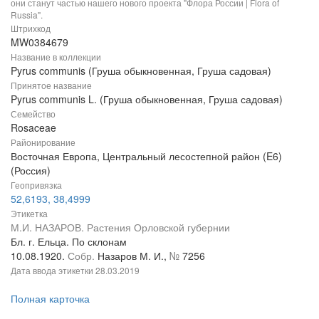
они станут частью нашего нового проекта "Флора России | Flora of
Russia".
Штрихкод
MW0384679
Название в коллекции
Pyrus communis (Груша обыкновенная, Груша садовая)
Принятое название
Pyrus communis L. (Груша обыкновенная, Груша садовая)
Семейство
Rosaceae
Районирование
Восточная Европа, Центральный лесостепной район (E6)
(Россия)
Геопривязка
52,6193, 38,4999
Этикетка
М.И. НАЗАРОВ. Растения Орловской губернии
Бл. г. Ельца. По склонам
10.08.1920.
Собр.
Назаров М. И.,
№
7256
Дата ввода этикетки
28.03.2019
Полная карточка