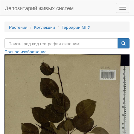
Депозитарий живых систем
Навиг
Растения
Коллекции
Гербарий МГУ
Полное изображение