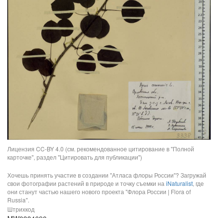
Лицензия CC-BY 4.0 (см. рекомендованное цитирование в "Полной
карточке", раздел "Цитировать для публикации")
Хочешь принять участие в создании "Атласа флоры России"? Загружай
свои фотографии растений в природе и точку съемки на
iNaturalist
, где
они станут частью нашего нового проекта "Флора России | Flora of
Russia".
Штрихкод