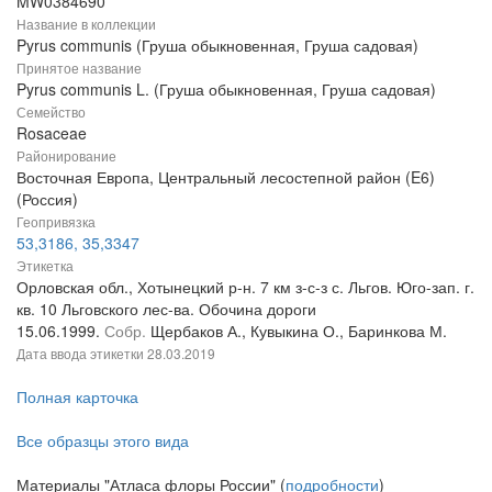
MW0384690
Название в коллекции
Pyrus communis (Груша обыкновенная, Груша садовая)
Принятое название
Pyrus communis L. (Груша обыкновенная, Груша садовая)
Семейство
Rosaceae
Районирование
Восточная Европа, Центральный лесостепной район (E6)
(Россия)
Геопривязка
53,3186, 35,3347
Этикетка
Орловская обл., Хотынецкий р-н. 7 км з-с-з с. Льгов. Юго-зап. г.
кв. 10 Льговского лес-ва. Обочина дороги
15.06.1999.
Собр.
Щербаков А., Кувыкина О., Баринкова М.
Дата ввода этикетки
28.03.2019
Полная карточка
Все образцы этого вида
Материалы "Атласа флоры России" (
подробности
)