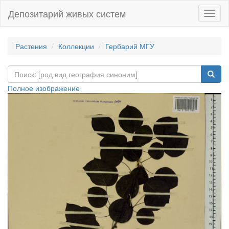
Депозитарий живых систем
Навиг
Растения
Коллекции
Гербарий МГУ
Полное изображение