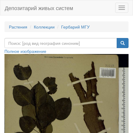
Депозитарий живых систем
Навиг
Растения
Коллекции
Гербарий МГУ
Полное изображение