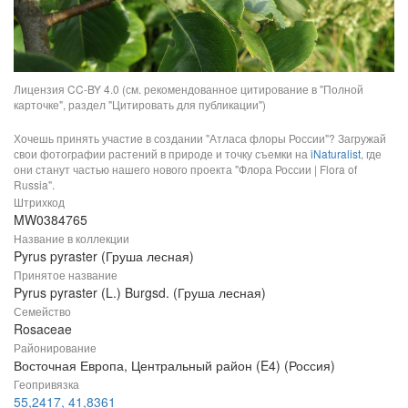
Лицензия CC-BY 4.0 (см. рекомендованное цитирование в "Полной
карточке", раздел "Цитировать для публикации")
Хочешь принять участие в создании "Атласа флоры России"? Загружай
свои фотографии растений в природе и точку съемки на
iNaturalist
, где
они станут частью нашего нового проекта "Флора России | Flora of
Russia".
Штрихкод
MW0384765
Название в коллекции
Pyrus pyraster (Груша лесная)
Принятое название
Pyrus pyraster (L.) Burgsd. (Груша лесная)
Семейство
Rosaceae
Районирование
Восточная Европа, Центральный район (E4) (Россия)
Геопривязка
55,2417, 41,8361