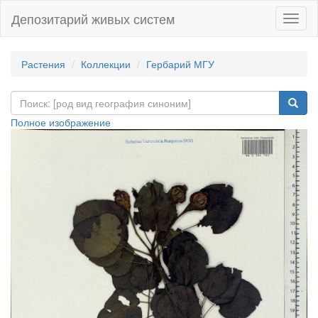
Депозитарий живых систем
Навиг
Растения
Коллекции
Гербарий МГУ
Полное изображение