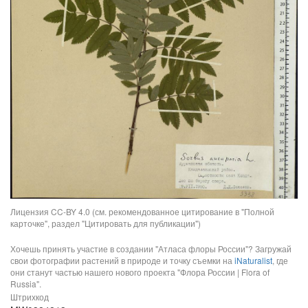
Лицензия CC-BY 4.0 (см. рекомендованное цитирование в "Полной
карточке", раздел "Цитировать для публикации")
Хочешь принять участие в создании "Атласа флоры России"? Загружай
свои фотографии растений в природе и точку съемки на
iNaturalist
, где
они станут частью нашего нового проекта "Флора России | Flora of
Russia".
Штрихкод