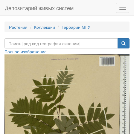
Депозитарий живых систем
Навиг
Растения
Коллекции
Гербарий МГУ
Полное изображение