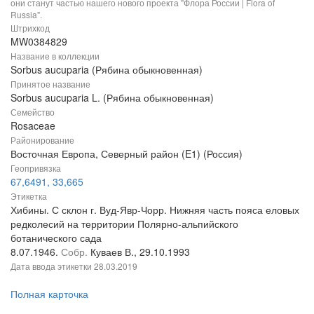
они станут частью нашего нового проекта "Флора России | Flora of
Russia".
Штрихкод
MW0384829
Название в коллекции
Sorbus aucuparia (Рябина обыкновенная)
Принятое название
Sorbus aucuparia L. (Рябина обыкновенная)
Семейство
Rosaceae
Районирование
Восточная Европа, Северный район (E1) (Россия)
Геопривязка
67,6491, 33,665
Этикетка
Хибины. С склон г. Вуд-Явр-Чорр. Нижняя часть пояса еловых
редколесий на территории Полярно-альпийского
ботанического сада
8.07.1946.
Собр.
Куваев В., 29.10.1993
Дата ввода этикетки
28.03.2019
Полная карточка