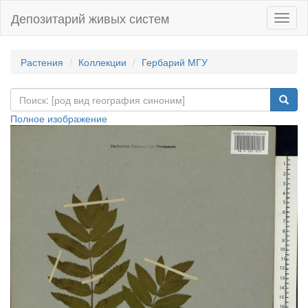
Депозитарий живых систем
Навиг
Растения
Коллекции
Гербарий МГУ
Полное изображение