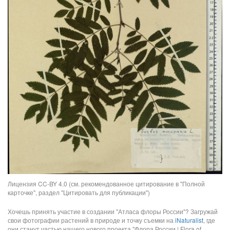
Лицензия CC-BY 4.0 (см. рекомендованное цитирование в "Полной
карточке", раздел "Цитировать для публикации")
Хочешь принять участие в создании "Атласа флоры России"? Загружай
свои фотографии растений в природе и точку съемки на
iNaturalist
, где
они станут частью нашего нового проекта "Флора России | Flora of