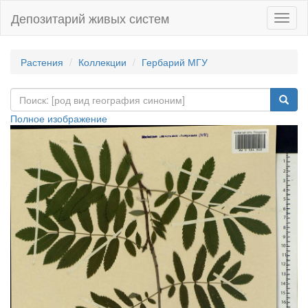
Депозитарий живых систем
Навиг
Растения
Коллекции
Гербарий МГУ
Полное изображение