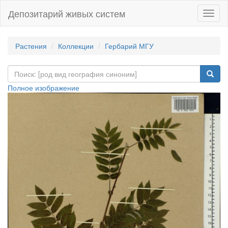
Депозитарий живых систем
Навиг
Растения
Коллекции
Гербарий МГУ
Полное изображение