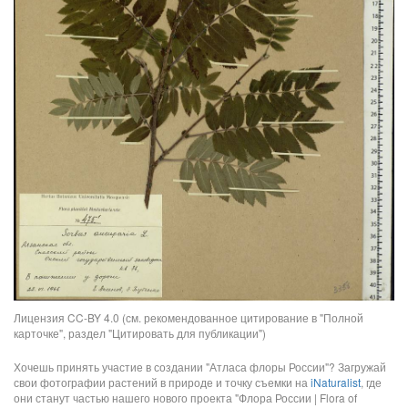
Лицензия CC-BY 4.0 (см. рекомендованное цитирование в "Полной
карточке", раздел "Цитировать для публикации")
Хочешь принять участие в создании "Атласа флоры России"? Загружай
свои фотографии растений в природе и точку съемки на
iNaturalist
, где
они станут частью нашего нового проекта "Флора России | Flora of