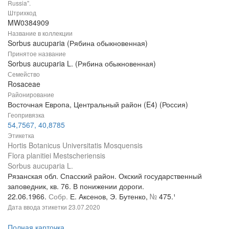
Russia".
Штрихкод
MW0384909
Название в коллекции
Sorbus aucuparia (Рябина обыкновенная)
Принятое название
Sorbus aucuparia L. (Рябина обыкновенная)
Семейство
Rosaceae
Районирование
Восточная Европа, Центральный район (E4) (Россия)
Геопривязка
54,7567, 40,8785
Этикетка
Hortis Botanicus Universitatis Mosquensis
Flora planitiei Mestscheriensis
Sorbus aucuparia L.
Рязанская обл. Спасский район. Окский государственный
заповедник, кв. 76. В понижении дороги.
22.06.1966.
Собр.
Е. Аксенов, Э. Бутенко,
№
475.¹
Дата ввода этикетки
23.07.2020
Полная карточка