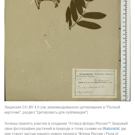
Лицензия CC-BY 4.0 (см. рекомендованное цитирование в "Полной
карточке", раздел "Цитировать для публикации")
Хочешь принять участие в создании "Атласа флоры России"? Загружай
свои фотографии растений в природе и точку съемки на
iNaturalist
, где
они станут частью нашего нового проекта "Флора России | Flora of