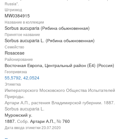
Russia".
Штрихкод
MW0384915
Название в коллекции
Sorbus aucuparia (Рябина обыкновенная)
Принятое название
Sorbus aucuparia L. (Рябина обыкновенная)
Семейство
Rosaceae
Районирование
Восточная Европа, Центральный район (E4) (Россия)
Геопривязка
55,5792, 42,0524
Этикетка
Императорского Московского Общества Испытателей
Природы.
Артари А.П., растения Владимирской губернии. 1887.
Sorbus aucuparia L.
Муромский у.
1887.
Собр.
Артари А.П.,
№
760
Дата ввода этикетки
23.07.2020