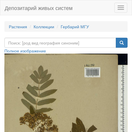
Депозитарий живых систем
Навиг
Растения
Коллекции
Гербарий МГУ
Полное изображение