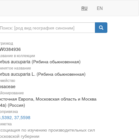
RU
EN
рихкод
W0384936
звание в коллекции
orbus aucuparia (Рябина обыкновенная)
инятое название
orbus aucuparia L. (Рябина обыкновенная)
мейство
osaceae
йонирование
осточная Европа, Московская область и Москва
4a) (Россия)
опривязка
,5392, 37,5598
икетка
ссоциация по изучению производительных сил
осковской губернии