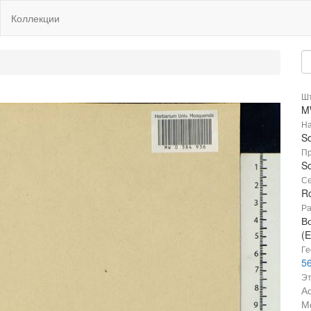
Коллекции
Шт
M
На
S
Пр
S
Се
R
Ра
В
(E
Ге
56
Эт
А
М