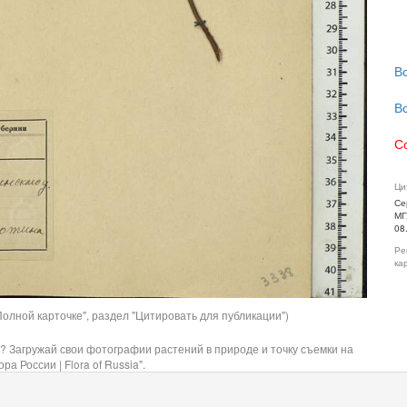
В
В
С
Ци
Се
МГ
08
Ре
ка
олной карточке", раздел "Цитировать для публикации")
? Загружай свои фотографии растений в природе и точку съемки на
ра России | Flora of Russia".