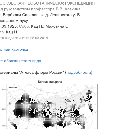
ОСКОВСКАЯ ГЕОБОТАНИЧЕСКАЯ ЭКСПЕДИЦИЯ
од руководством профессора В.В. Алехина
. Вербилки Савелов. ж. д. Ленинского у. В
мешанном лусу
8.09.1925.
Собр.
Кац Н., Махотина О.
пр.
Кац Н.
та ввода этикетки
28.03.2019
олная карточка
се образцы этого вида
атериалы "Атласа флоры России" (
подробности
)