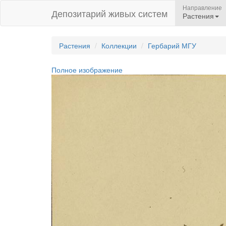
Направление
Депозитарий живых систем
Растения
Растения
Коллекции
Гербарий МГУ
Полное изображение