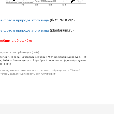
се фото в природе этого вида
(iNaturalist.org)
се фото в природе этого вида
(plantarium.ru)
ообщить об ошибке
тировать для публикации (сайт)
регин А. П. (ред.) Цифровой гербарий МГУ: Электронный ресурс. – М.:
У, 2026. – Режим доступа: https://plant.depo.msu.ru/ (дата обращения
.08.2026)
комендованное цитирование отдельного образца см. в "Полной
рточке", раздел "Цитировать для публикации"