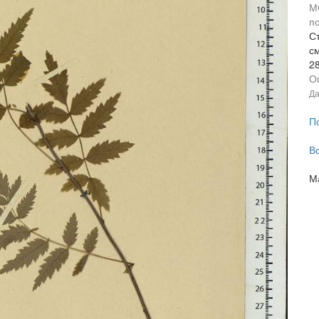
М
п
Ст
с
2
О
Да
П
В
М