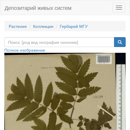
Депозитарий живых систем
Навиг
Растения
Коллекции
Гербарий МГУ
Полное изображение