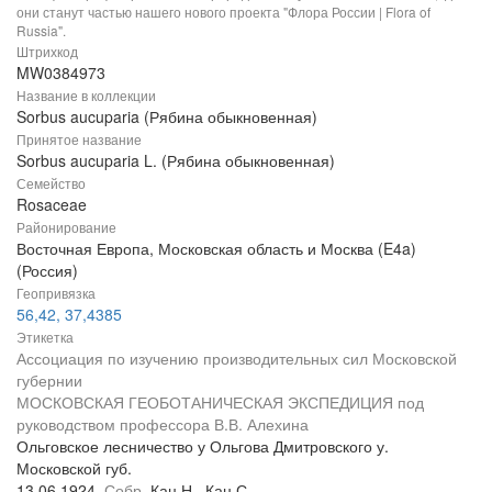
они станут частью нашего нового проекта "Флора России | Flora of
Russia".
Штрихкод
MW0384973
Название в коллекции
Sorbus aucuparia (Рябина обыкновенная)
Принятое название
Sorbus aucuparia L. (Рябина обыкновенная)
Семейство
Rosaceae
Районирование
Восточная Европа, Московская область и Москва (E4a)
(Россия)
Геопривязка
56,42, 37,4385
Этикетка
Ассоциация по изучению производительных сил Московской
губернии
МОСКОВСКАЯ ГЕОБОТАНИЧЕСКАЯ ЭКСПЕДИЦИЯ под
руководством профессора В.В. Алехина
Ольговское лесничество у Ольгова Дмитровского у.
Московской губ.
13.06.1924.
Собр.
Кац Н., Кац С.