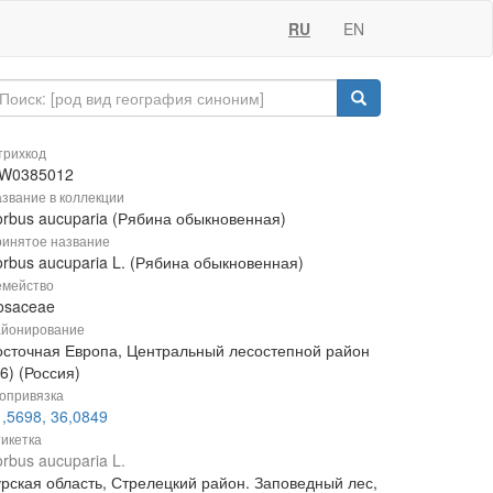
RU
EN
рихкод
W0385012
звание в коллекции
orbus aucuparia (Рябина обыкновенная)
инятое название
orbus aucuparia L. (Рябина обыкновенная)
мейство
osaceae
йонирование
осточная Европа, Центральный лесостепной район
6) (Россия)
опривязка
,5698, 36,0849
икетка
rbus aucuparia L.
урская область, Стрелецкий район. Заповедный лес,