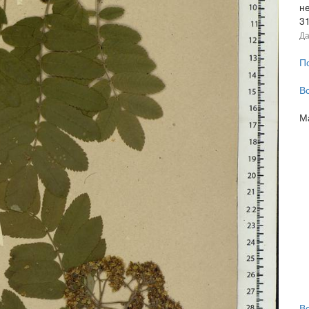
н
3
Да
П
В
М
В