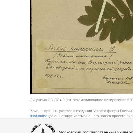
Лицензия CC-BY 4.0 (см. рекомендованное цитирование в "П
Хочешь принять участие в создании "Атласа флоры России"
iNaturalist
, где они станут частью нашего нового проекта "Фло
Московский государственный универс