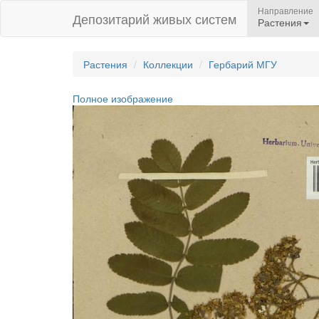
Направление
Депозитарий живых систем
Растения
Растения
Коллекции
Гербарий МГУ
Полное изображение