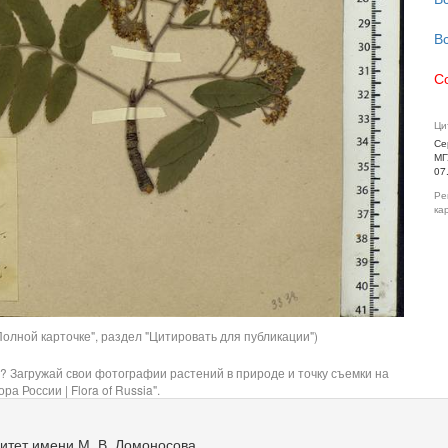
В
С
Ци
Се
МГ
07
Ре
ка
олной карточке", раздел "Цитировать для публикации")
? Загружай свои фотографии растений в природе и точку съемки на
ра России | Flora of Russia".
итет имени М. В. Ломоносова