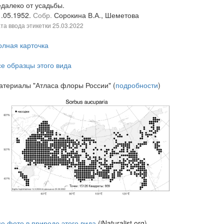
едалеко от усадьбы.
1.05.1952.
Собр.
Сорокина В.А., Шеметова
та ввода этикетки
25.03.2022
олная карточка
се образцы этого вида
атериалы "Атласа флоры России" (
подробности
)
се фото в природе этого вида
(iNaturalist.org)