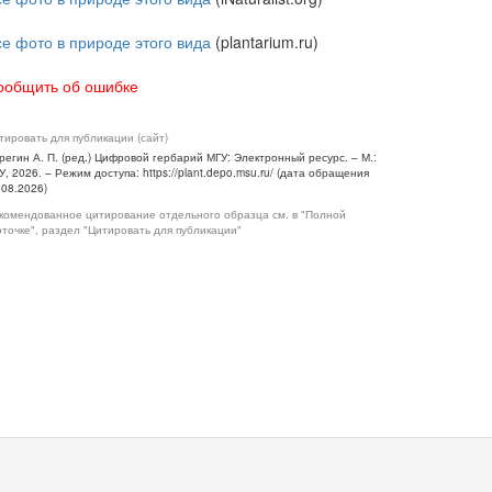
се фото в природе этого вида
(plantarium.ru)
ообщить об ошибке
тировать для публикации (сайт)
регин А. П. (ред.) Цифровой гербарий МГУ: Электронный ресурс. – М.:
У, 2026. – Режим доступа: https://plant.depo.msu.ru/ (дата обращения
.08.2026)
комендованное цитирование отдельного образца см. в "Полной
рточке", раздел "Цитировать для публикации"