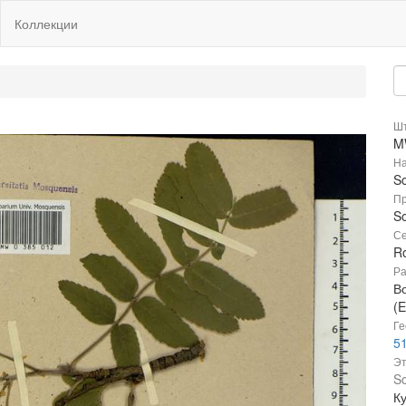
Коллекции
Шт
M
На
S
Пр
S
Се
R
Ра
В
(E
Ге
51
Эт
So
К