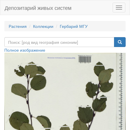
Депозитарий живых систем
Навиг
Растения
Коллекции
Гербарий МГУ
Полное изображение