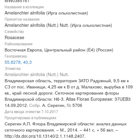
MW0385161
Название в коллекции
Amelanchier alnifolia (Ирга ольхолистная)
Принятое название
Amelanchier alnifolia (Nutt.) Nutt. (Ирга ольхолистная)
Семейство
Rosaceae
Районирование
Восточная Европа, Центральный район (E4) (Россия)
Геопривязка
55,8278, 40,3
Этикетка
Amelanchier alnifolia (Nutt.) Nutt.
Владимирская область, территория ЗАТО Радужный, 9,5 км к
СЗ от пос. Иванищи, 4,25 км к В от д. Малахово, вырубка в 109
кв., край лесной дороги. Сеточное картирование флоры
Владимирской области: Н6-3. Atlas Florae Europaeae: 37UEB3
14.09.2012.
Собр.
А. Серегин,
№
5706
Дата ввода этикетки
7.10.2017
Процитирован в публикациях
Серегин А.П. Флора Владимирской области: анализ данных
сеточного картирования. – М., 2014. – 441 с. + 56 вкл. –
http://dx.doi.org/10.13140/2.1.1148.2407.