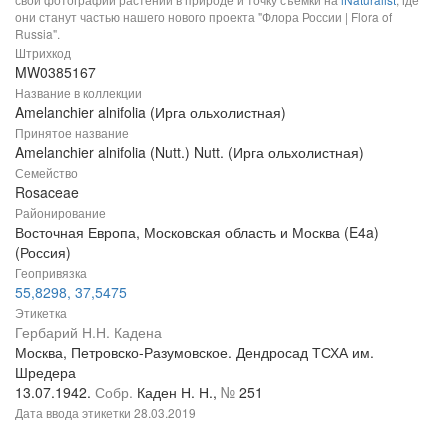
они станут частью нашего нового проекта "Флора России | Flora of
Russia".
Штрихкод
MW0385167
Название в коллекции
Amelanchier alnifolia (Ирга ольхолистная)
Принятое название
Amelanchier alnifolia (Nutt.) Nutt. (Ирга ольхолистная)
Семейство
Rosaceae
Районирование
Восточная Европа, Московская область и Москва (E4a)
(Россия)
Геопривязка
55,8298, 37,5475
Этикетка
Гербарий Н.Н. Кадена
Москва, Петровско-Разумовское. Дендросад ТСХА им.
Шредера
13.07.1942.
Собр.
Каден Н. Н.,
№
251
Дата ввода этикетки
28.03.2019