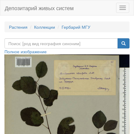
Депозитарий живых систем
Навиг
Растения
Коллекции
Гербарий МГУ
Полное изображение