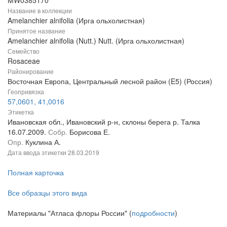
MW0385170
Название в коллекции
Amelanchier alnifolia (Ирга ольхолистная)
Принятое название
Amelanchier alnifolia (Nutt.) Nutt. (Ирга ольхолистная)
Семейство
Rosaceae
Районирование
Восточная Европа, Центральный лесной район (E5) (Россия)
Геопривязка
57,0601, 41,0016
Этикетка
Ивановская обл., Ивановский р-н, склоны берега р. Талка
16.07.2009.
Собр.
Борисова Е.
Опр.
Куклина А.
Дата ввода этикетки
28.03.2019
Полная карточка
Все образцы этого вида
Материалы "Атласа флоры России" (
подробности
)