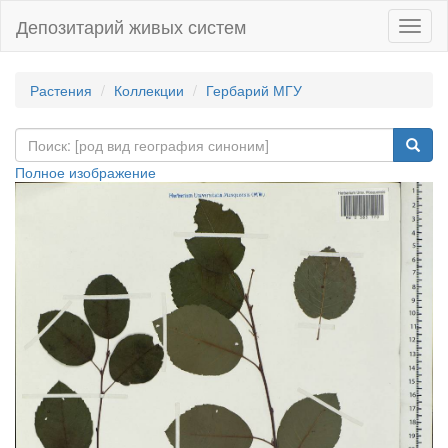
Депозитарий живых систем
Навиг
Растения
Коллекции
Гербарий МГУ
Полное изображение