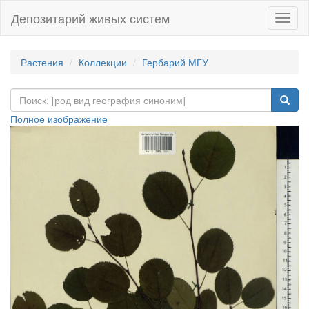
Депозитарий живых систем
Навиг
Растения
Коллекции
Гербарий МГУ
Полное изображение