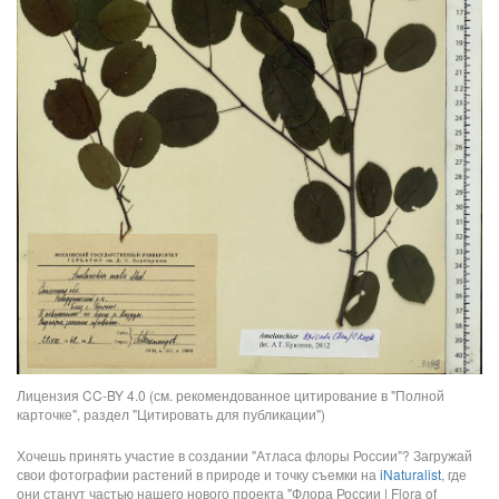
Лицензия CC-BY 4.0 (см. рекомендованное цитирование в "Полной
карточке", раздел "Цитировать для публикации")
Хочешь принять участие в создании "Атласа флоры России"? Загружай
свои фотографии растений в природе и точку съемки на
iNaturalist
, где
они станут частью нашего нового проекта "Флора России | Flora of