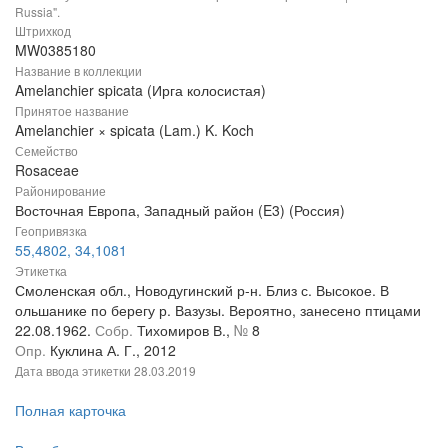
Russia".
Штрихкод
MW0385180
Название в коллекции
Amelanchier spicata (Ирга колосистая)
Принятое название
Amelanchier × spicata (Lam.) K. Koch
Семейство
Rosaceae
Районирование
Восточная Европа, Западный район (E3) (Россия)
Геопривязка
55,4802, 34,1081
Этикетка
Смоленская обл., Новодугинский р-н. Близ с. Высокое. В
ольшанике по берегу р. Вазузы. Вероятно, занесено птицами
22.08.1962.
Собр.
Тихомиров В.,
№
8
Опр.
Куклина А. Г., 2012
Дата ввода этикетки
28.03.2019
Полная карточка