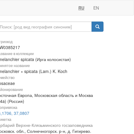
RU
EN
рихкод
W0385217
звание в коллекции
elanchier spicata (Ирга колосистая)
инятое название
elanchier × spicata (Lam.) K. Koch
мейство
osaceae
йонирование
осточная Европа, Московская область и Москва
4a) (Россия)
опривязка
,1706, 37,0807
икетка
ербарий Верхне-Клязьминского госзаповедника
сковск. обл., Солнечногорск. р-н, д. Гигирево.