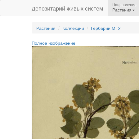
Направление
Депозитарий живых систем
Растения
Растения
Коллекции
Гербарий МГУ
Полное изображение