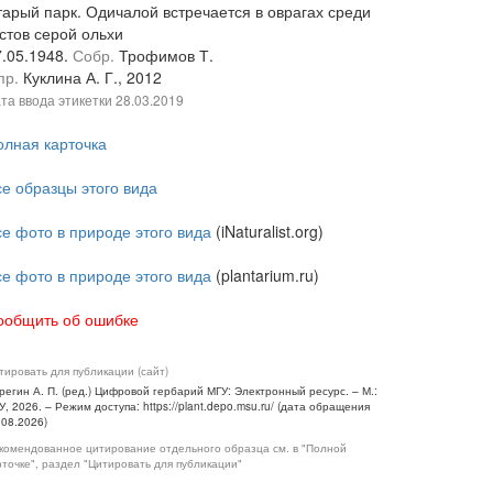
тарый парк. Одичалой встречается в оврагах среди
стов серой ольхи
7.05.1948.
Собр.
Трофимов Т.
пр.
Куклина А. Г., 2012
та ввода этикетки
28.03.2019
олная карточка
се образцы этого вида
се фото в природе этого вида
(iNaturalist.org)
се фото в природе этого вида
(plantarium.ru)
ообщить об ошибке
тировать для публикации (сайт)
регин А. П. (ред.) Цифровой гербарий МГУ: Электронный ресурс. – М.:
У, 2026. – Режим доступа: https://plant.depo.msu.ru/ (дата обращения
.08.2026)
комендованное цитирование отдельного образца см. в "Полной
рточке", раздел "Цитировать для публикации"