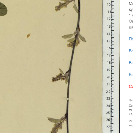
С
ку
1
О
Да
П
В
В
В
С
Ци
Се
МГ
06
Ре
ка