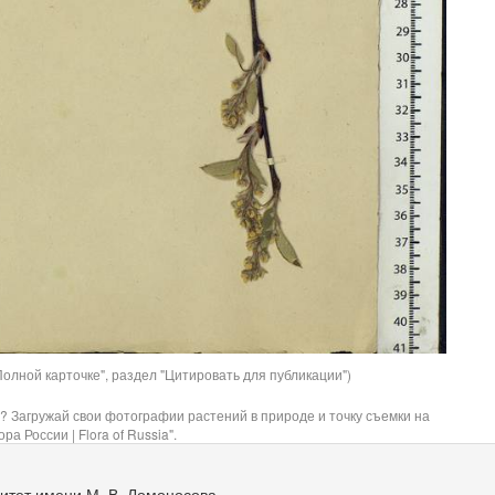
олной карточке", раздел "Цитировать для публикации")
? Загружай свои фотографии растений в природе и точку съемки на
ра России | Flora of Russia".
итет имени М. В. Ломоносова