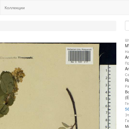
Коллекции
Шт
M
На
Am
Пр
Am
Се
R
Ра
В
(E
Ге
56
Эт
Г
Мо