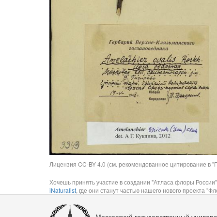
Лицензия CC-BY 4.0 (см. рекомендованное цитирование в "П
Хочешь принять участие в создании "Атласа флоры России"
iNaturalist
, где они станут частью нашего нового проекта "Фло
Московский государственный универс