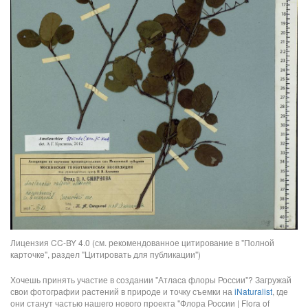
Лицензия CC-BY 4.0 (см. рекомендованное цитирование в "Полной
карточке", раздел "Цитировать для публикации")
Хочешь принять участие в создании "Атласа флоры России"? Загружай
свои фотографии растений в природе и точку съемки на
iNaturalist
, где
они станут частью нашего нового проекта "Флора России | Flora of