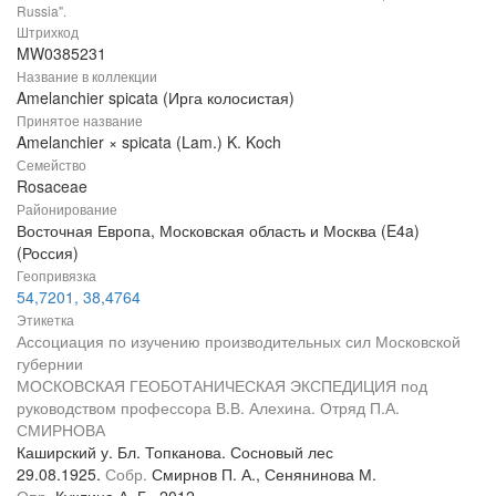
Russia".
Штрихкод
MW0385231
Название в коллекции
Amelanchier spicata (Ирга колосистая)
Принятое название
Amelanchier × spicata (Lam.) K. Koch
Семейство
Rosaceae
Районирование
Восточная Европа, Московская область и Москва (E4a)
(Россия)
Геопривязка
54,7201, 38,4764
Этикетка
Ассоциация по изучению производительных сил Московской
губернии
МОСКОВСКАЯ ГЕОБОТАНИЧЕСКАЯ ЭКСПЕДИЦИЯ под
руководством профессора В.В. Алехина. Отряд П.А.
СМИРНОВА
Каширский у. Бл. Топканова. Сосновый лес
29.08.1925.
Собр.
Смирнов П. А., Сенянинова М.