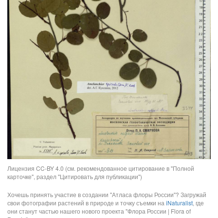
Лицензия CC-BY 4.0 (см. рекомендованное цитирование в "Полной
карточке", раздел "Цитировать для публикации")
Хочешь принять участие в создании "Атласа флоры России"? Загружай
свои фотографии растений в природе и точку съемки на
iNaturalist
, где
они станут частью нашего нового проекта "Флора России | Flora of