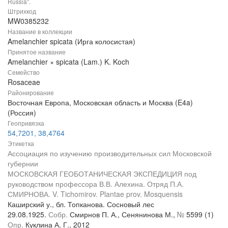
Russia".
Штрихкод
MW0385232
Название в коллекции
Amelanchier spicata (Ирга колосистая)
Принятое название
Amelanchier × spicata (Lam.) K. Koch
Семейство
Rosaceae
Районирование
Восточная Европа, Московская область и Москва (E4a)
(Россия)
Геопривязка
54,7201, 38,4764
Этикетка
Ассоциация по изучению производительных сил Московской
губернии
МОСКОВСКАЯ ГЕОБОТАНИЧЕСКАЯ ЭКСПЕДИЦИЯ под
руководством профессора В.В. Алехина. Отряд П.А.
СМИРНОВА. V. Tichomirov. Plantae prov. Mosquensis
Каширский у., бл. Топканова. Сосновый лес
29.08.1925.
Собр.
Смирнов П. А., Сенянинова М.,
№
5599 (1)
Опр.
Куклина А. Г., 2012