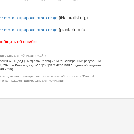
се фото в природе этого вида
(iNaturalist.org)
се фото в природе этого вида
(plantarium.ru)
ообщить об ошибке
тировать для публикации (сайт)
регин А. П. (ред.) Цифровой гербарий МГУ: Электронный ресурс. – М.:
У, 2026. – Режим доступа: https://plant.depo.msu.ru/ (дата обращения
.08.2026)
комендованное цитирование отдельного образца см. в "Полной
рточке", раздел "Цитировать для публикации"