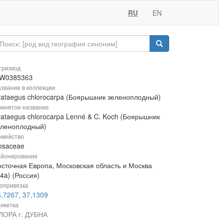
RU
EN
рихкод
W0385363
звание в коллекции
rataegus chlorocarpa (Боярышник зеленоплодный)
инятое название
rataegus chlorocarpa Lenné & C. Koch (Боярышник
еленоплодный)
мейство
osaceae
йонирование
осточная Европа, Московская область и Москва
4a) (Россия)
опривязка
,7267, 37,1309
икетка
ЛОРА г. ДУБНА