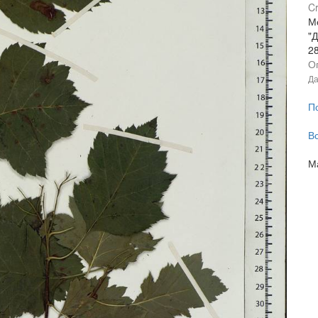
Cr
Мо
"Д
2
О
Да
П
В
М