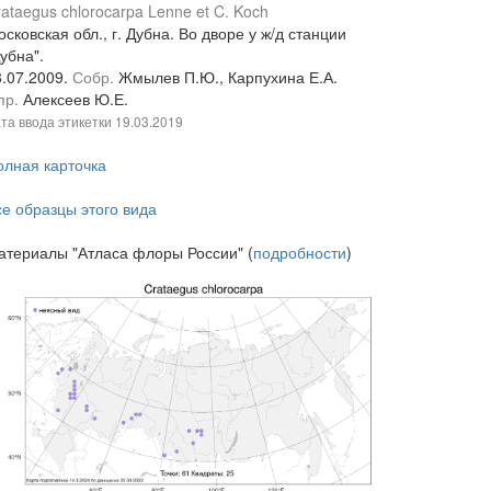
ataegus chlorocarpa Lenne et C. Koch
сковская обл., г. Дубна. Во дворе у ж/д станции
убна".
8.07.2009.
Собр.
Жмылев П.Ю., Карпухина Е.А.
пр.
Алексеев Ю.Е.
та ввода этикетки
19.03.2019
олная карточка
се образцы этого вида
атериалы "Атласа флоры России" (
подробности
)