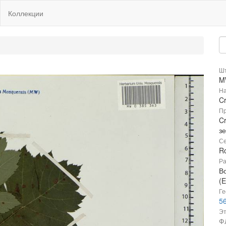
Коллекции
Шт
M
На
C
Пр
C
з
Се
R
Ра
В
(E
Ге
56
Эт
Ф