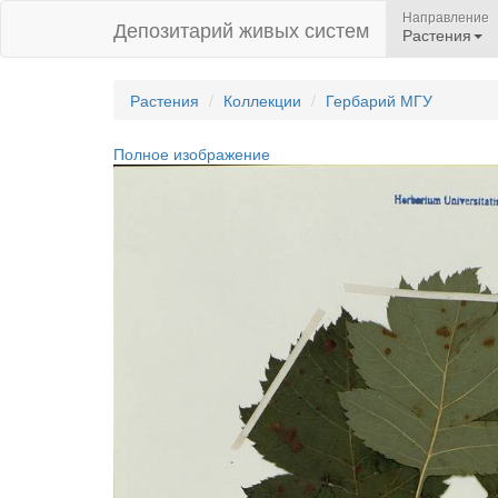
Направление
Депозитарий живых систем
Растения
Растения
Коллекции
Гербарий МГУ
Полное изображение