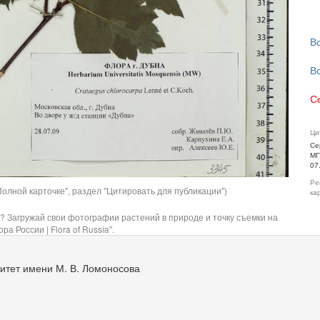
В
В
С
Ци
Се
МГ
07
Ре
олной карточке", раздел "Цитировать для публикации")
ка
? Загружай свои фотографии растений в природе и точку съемки на
ра России | Flora of Russia".
итет имени М. В. Ломоносова