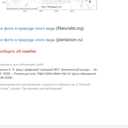
се фото в природе этого вида
(iNaturalist.org)
се фото в природе этого вида
(plantarium.ru)
ообщить об ошибке
тировать для публикации (сайт)
регин А. П. (ред.) Цифровой гербарий МГУ: Электронный ресурс. – М.:
У, 2026. – Режим доступа: https://plant.depo.msu.ru/ (дата обращения
.08.2026)
комендованное цитирование отдельного образца см. в "Полной
рточке", раздел "Цитировать для публикации"