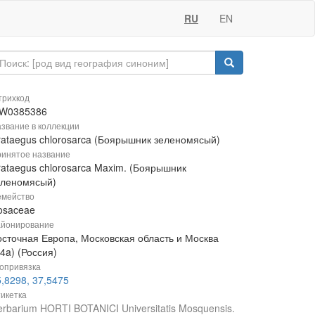
RU
EN
рихкод
W0385386
звание в коллекции
rataegus chlorosarca (Боярышник зеленомясый)
инятое название
rataegus chlorosarca Maxim. (Боярышник
еленомясый)
мейство
osaceae
йонирование
осточная Европа, Московская область и Москва
4a) (Россия)
опривязка
,8298, 37,5475
икетка
rbarium HORTI BOTANICI Universitatis Mosquensis.