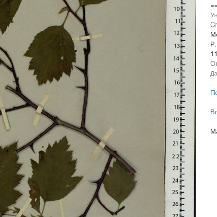
=
У
Cr
М
Р
1
О
Да
П
В
М