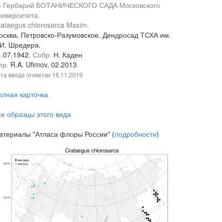
= Гербарий БОТАНИЧЕСКОГО САДА Московского
ниверситета.
ataegus chlorosarca Maxim.
осква, Петровско-Разумовское. Дендросад ТСХА им.
.И. Шредера.
1.07.1942.
Собр.
Н. Каден
пр.
R.A. Ufimov, 02.2013
та ввода этикетки
18.11.2019
олная карточка
се образцы этого вида
атериалы "Атласа флоры России" (
подробности
)