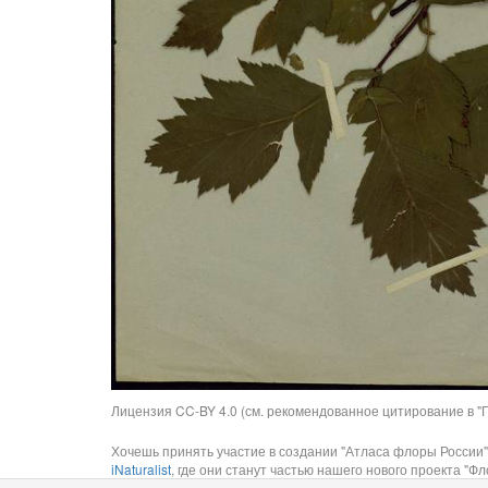
Лицензия CC-BY 4.0 (см. рекомендованное цитирование в "П
Хочешь принять участие в создании "Атласа флоры России"
iNaturalist
, где они станут частью нашего нового проекта "Фло