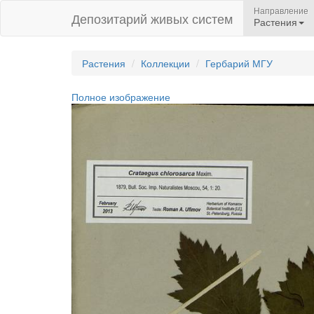
Направление
Депозитарий живых систем
Растения
Растения
Коллекции
Гербарий МГУ
Полное изображение