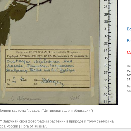
В
В
С
Ци
Се
МГ
07
Ре
ка
олной карточке", раздел "Цитировать для публикации")
? Загружай свои фотографии растений в природе и точку съемки на
ра России | Flora of Russia".