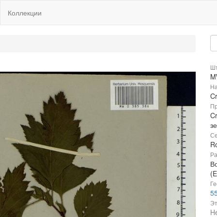
Коллекции
Шт
M
На
C
Пр
C
з
Се
R
Ра
В
(E
Ге
55
Эт
He