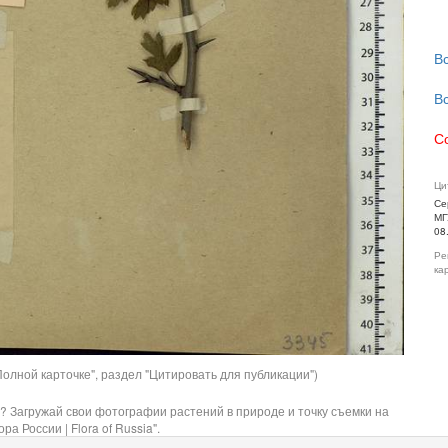
В
В
С
Ци
Се
МГ
08
Ре
ка
олной карточке", раздел "Цитировать для публикации")
? Загружай свои фотографии растений в природе и точку съемки на
ра России | Flora of Russia".