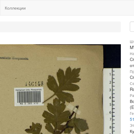
Коллекции
Шт
M
На
C
о
Пр
Cr
Се
R
Ра
В
(E
Ге
51
Эт
Ку