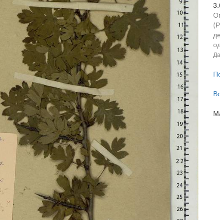
3
О
(
де
од
Да
П
В
М