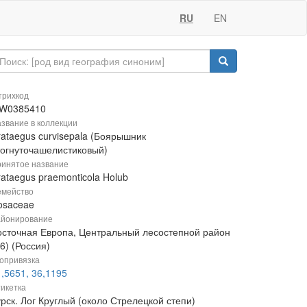
RU
EN
рихкод
W0385410
звание в коллекции
rataegus curvisepala (Боярышник
тогнуточашелистиковый)
инятое название
ataegus praemonticola Holub
мейство
osaceae
йонирование
осточная Европа, Центральный лесостепной район
6) (Россия)
опривязка
,5651, 36,1195
икетка
рск. Лог Круглый (около Стрелецкой степи)