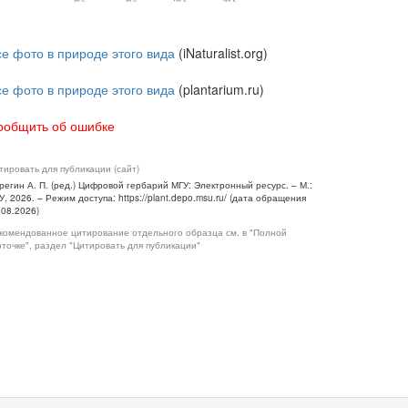
се фото в природе этого вида
(iNaturalist.org)
се фото в природе этого вида
(plantarium.ru)
ообщить об ошибке
тировать для публикации (сайт)
регин А. П. (ред.) Цифровой гербарий МГУ: Электронный ресурс. – М.:
У, 2026. – Режим доступа: https://plant.depo.msu.ru/ (дата обращения
.08.2026)
комендованное цитирование отдельного образца см. в "Полной
рточке", раздел "Цитировать для публикации"