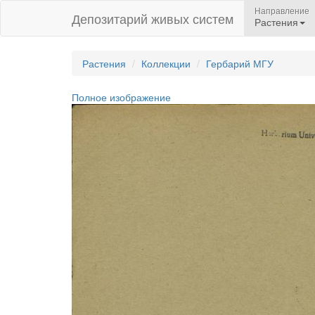
Направление
Депозитарий живых систем
Растения
Растения
Коллекции
Гербарий МГУ
Полное изображение