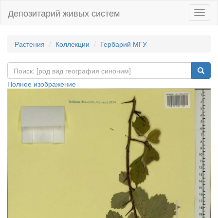
Депозитарий живых систем
Навиг
Растения
Коллекции
Гербарий МГУ
Полное изображение