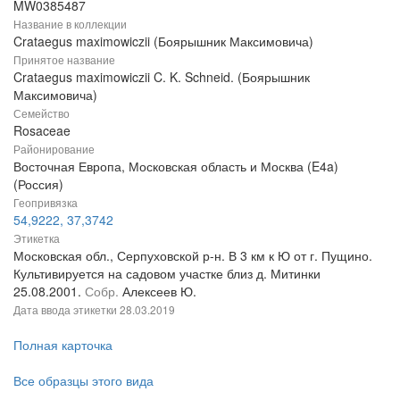
MW0385487
Название в коллекции
Crataegus maximowiczii (Боярышник Максимовича)
Принятое название
Crataegus maximowiczii C. K. Schneid. (Боярышник
Максимовича)
Семейство
Rosaceae
Районирование
Восточная Европа, Московская область и Москва (E4a)
(Россия)
Геопривязка
54,9222, 37,3742
Этикетка
Московская обл., Серпуховской р-н. В 3 км к Ю от г. Пущино.
Культивируется на садовом участке близ д. Митинки
25.08.2001.
Собр.
Алексеев Ю.
Дата ввода этикетки
28.03.2019
Полная карточка
Все образцы этого вида