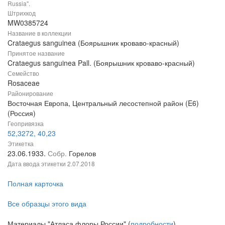
Russia".
Штрихкод
MW0385724
Название в коллекции
Crataegus sanguinea (Боярышник кроваво-красный)
Принятое название
Crataegus sanguinea Pall. (Боярышник кроваво-красный)
Семейство
Rosaceae
Районирование
Восточная Европа, Центральный лесостепной район (E6)
(Россия)
Геопривязка
52,3272, 40,23
Этикетка
23.06.1933.
Собр.
Горелов
Дата ввода этикетки
2.07.2018
Полная карточка
Все образцы этого вида
Материалы "Атласа флоры России" (
подробности
)