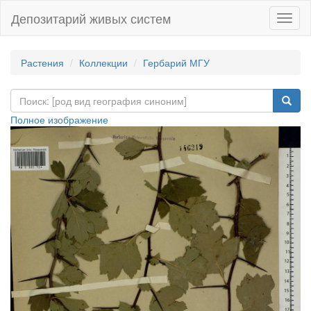
Депозитарий живых систем
Навиг
Растения
Коллекции
Гербарий МГУ
Полное изображение