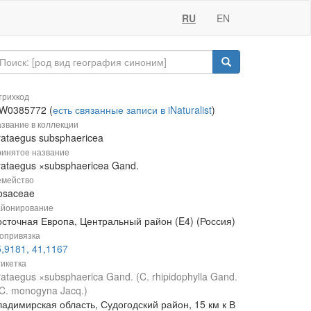
RU
EN
рихкод
W0385772 (
есть связанные записи в iNaturalist
)
звание в коллекции
rataegus subsphaericea
инятое название
rataegus ×subsphaericea Gand.
мейство
osaceae
йонирование
осточная Европа, Центральный район (E4) (Россия)
опривязка
,9181, 41,1167
икетка
ataegus ×subsphaerica Gand. (C. rhipidophylla Gand.
C. monogyna Jacq.)
ладимирская область, Судогодский район, 15 км к В