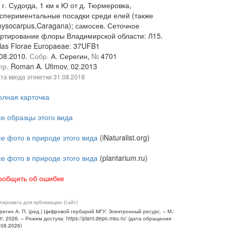
 г. Судогда, 1 км к Ю от д. Тюрмеровка,
кспериментальные посадки среди елей (также
hysocarpus,Caragana); самосев. Сеточное
артирование флоры Владимирской области: Л15.
las Florae Europaeae: 37UFB1
.08.2010.
Собр.
А. Серегин,
№
4701
пр.
Roman A. Ufimov, 02.2013
та ввода этикетки
31.08.2018
олная карточка
се образцы этого вида
се фото в природе этого вида
(iNaturalist.org)
се фото в природе этого вида
(plantarium.ru)
ообщить об ошибке
тировать для публикации (сайт)
регин А. П. (ред.) Цифровой гербарий МГУ: Электронный ресурс. – М.:
У, 2026. – Режим доступа: https://plant.depo.msu.ru/ (дата обращения
.08.2026)