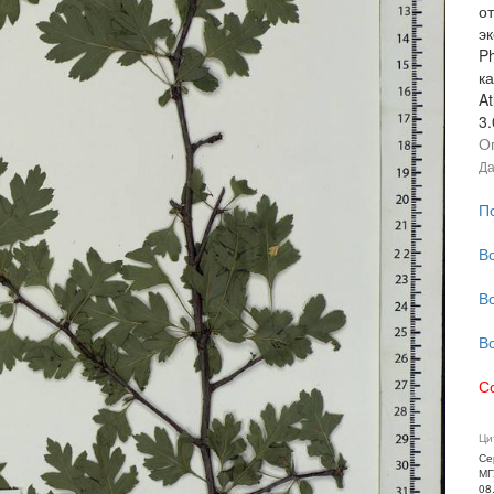
от
э
P
к
At
3
О
Да
П
В
В
В
С
Ци
Се
МГ
08