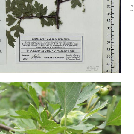
Ре
ка