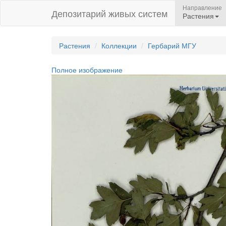
Направление
Депозитарий живых систем
Растения
Растения
Коллекции
Гербарий МГУ
Полное изображение