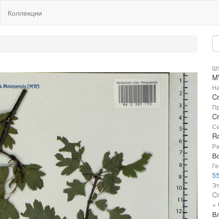
Коллекции
Шт
M
На
C
Пр
C
Се
R
Ра
В
Ге
55
Эт
Cr
× 
В