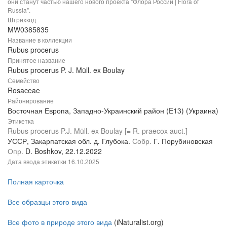
они станут частью нашего нового проекта "Флора России | Flora of
Russia".
Штрихкод
MW0385835
Название в коллекции
Rubus procerus
Принятое название
Rubus procerus P. J. Müll. ex Boulay
Семейство
Rosaceae
Районирование
Восточная Европа, Западно-Украинский район (E13) (Украина)
Этикетка
Rubus procerus P.J. Müll. ex Boulay [= R. praecox auct.]
УССР, Закарпатская обл. д. Глубока.
Собр.
Г. Порубиновская
Опр.
D. Boshkov, 22.12.2022
Дата ввода этикетки
16.10.2025
Полная карточка
Все образцы этого вида
Все фото в природе этого вида
(iNaturalist.org)