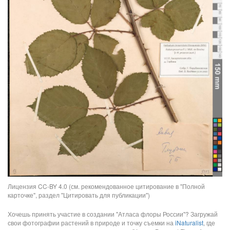
Лицензия CC-BY 4.0 (см. рекомендованное цитирование в "Полной
карточке", раздел "Цитировать для публикации")
Хочешь принять участие в создании "Атласа флоры России"? Загружай
свои фотографии растений в природе и точку съемки на
iNaturalist
, где