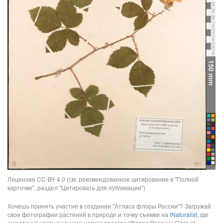
Лицензия CC-BY 4.0 (см. рекомендованное цитирование в "Полной
карточке", раздел "Цитировать для публикации")
Хочешь принять участие в создании "Атласа флоры России"? Загружай
свои фотографии растений в природе и точку съемки на
iNaturalist
, где
они станут частью нашего нового проекта "Флора России | Flora of