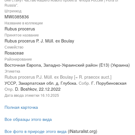
Russia".
Штрихкод
MW0385836
Название в коллекции
Rubus procerus
Принятое название
Rubus procerus P. J. Müll. ex Boulay
Семейство
Rosaceae
Районирование
Восточная Европа, Западно-Украинский район (E13) (Украина)
Этикетка
Rubus procerus P.J. Müll. ex Boulay [= R. praecox auct.]
УССР, Закарпатская обл. д. Глубока.
Собр.
Г. Порубиновская
Опр.
D. Boshkov, 22.12.2022
Дата ввода этикетки
16.10.2025
Полная карточка
Все образцы этого вида
Все фото в природе этого вида
(iNaturalist.org)