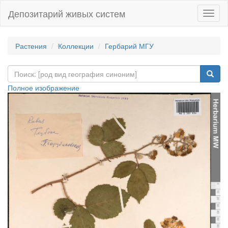
Депозитарий живых систем
Навиг
Растения
Коллекции
Гербарий МГУ
Полное изображение