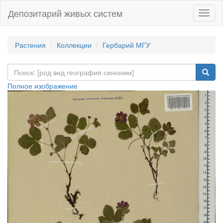
Депозитарий живых систем
Навиг
Растения
Коллекции
Гербарий МГУ
Полное изображение