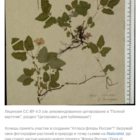
Лицензия CC-BY 4.0 (см. рекомендованное цитирование в "Полной
карточке", раздел "Цитировать для публикации")
Хочешь принять участие в создании "Атласа флоры России"? Загружай
свои фотографии растений в природе и точку съемки на
iNaturalist
, где
они станут частью нашего нового проекта "Флора России | Flora of