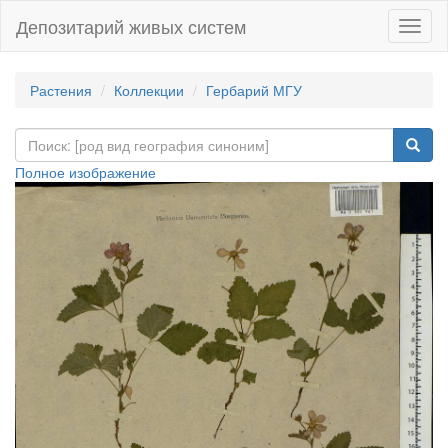
Депозитарий живых систем
Навиг
Растения
Коллекции
Гербарий МГУ
Полное изображение