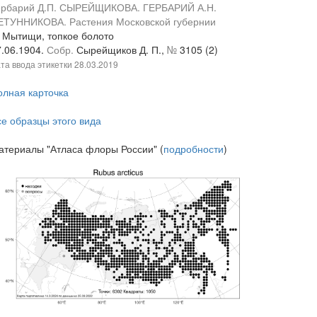
ербарий Д.П. СЫРЕЙЩИКОВА. ГЕРБАРИЙ А.Н.
ЕТУННИКОВА. Растения Московской губернии
. Мытищи, топкое болото
7.06.1904.
Собр.
Сырейщиков Д. П.,
№
3105 (2)
та ввода этикетки
28.03.2019
олная карточка
се образцы этого вида
атериалы "Атласа флоры России" (
подробности
)