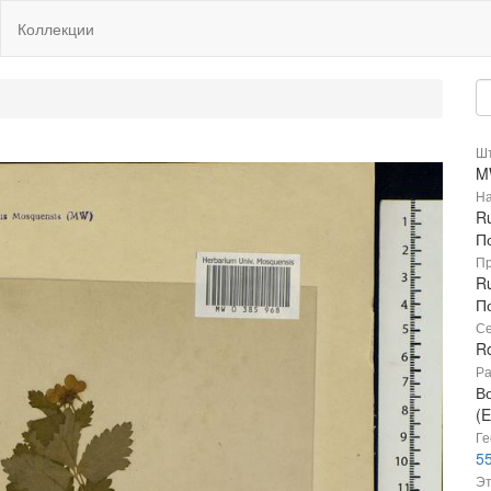
Коллекции
Шт
M
На
Ru
П
Пр
Ru
П
Се
R
Ра
В
(E
Ге
55
Эт