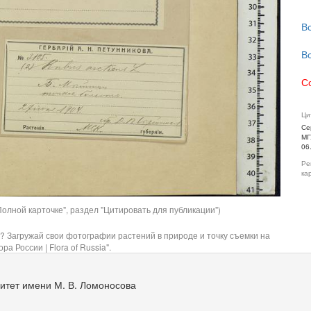
В
В
С
Ци
Се
МГ
06
Ре
ка
олной карточке", раздел "Цитировать для публикации")
? Загружай свои фотографии растений в природе и точку съемки на
ра России | Flora of Russia".
итет имени М. В. Ломоносова