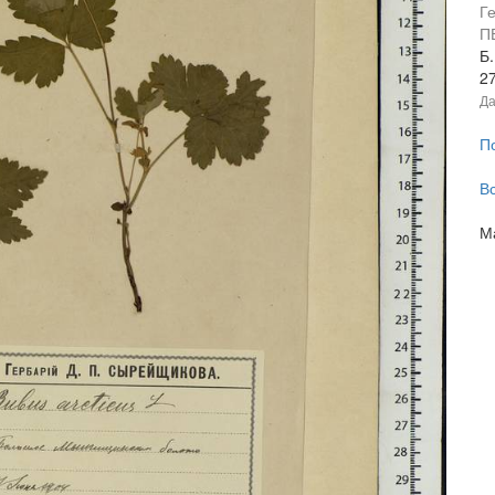
Г
П
Б
2
Да
П
В
М