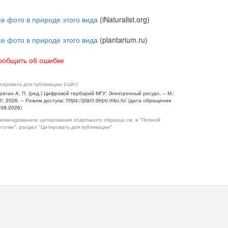
се фото в природе этого вида
(iNaturalist.org)
се фото в природе этого вида
(plantarium.ru)
ообщить об ошибке
тировать для публикации (сайт)
регин А. П. (ред.) Цифровой гербарий МГУ: Электронный ресурс. – М.:
У, 2026. – Режим доступа: https://plant.depo.msu.ru/ (дата обращения
.08.2026)
комендованное цитирование отдельного образца см. в "Полной
рточке", раздел "Цитировать для публикации"