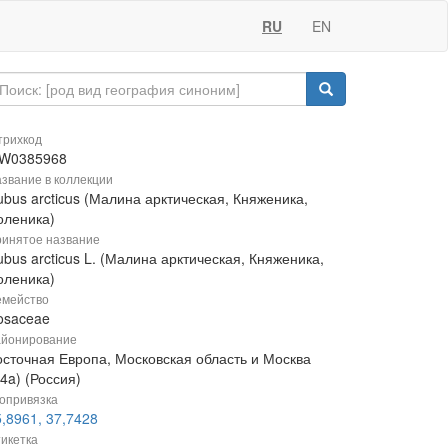
RU
EN
рихкод
W0385968
звание в коллекции
bus arcticus (Малина арктическая, Княженика,
оленика)
инятое название
bus arcticus L. (Малина арктическая, Княженика,
оленика)
мейство
osaceae
йонирование
осточная Европа, Московская область и Москва
4a) (Россия)
опривязка
,8961, 37,7428
икетка