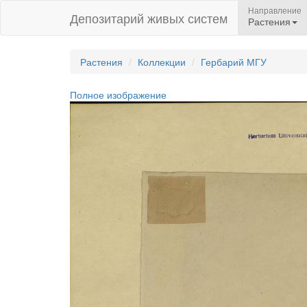
Направление
Депозитарий живых систем
Растения
Растения
Коллекции
Гербарий МГУ
Полное изображение