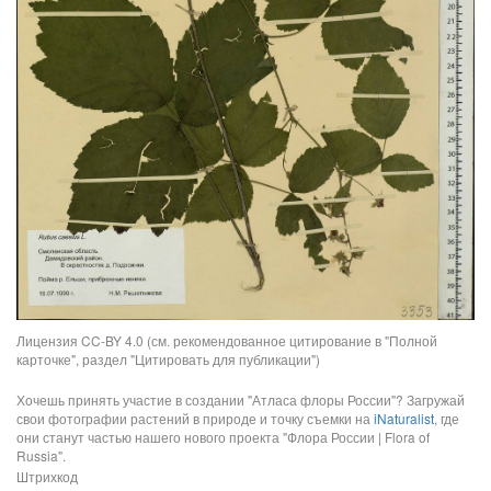
Лицензия CC-BY 4.0 (см. рекомендованное цитирование в "Полной
карточке", раздел "Цитировать для публикации")
Хочешь принять участие в создании "Атласа флоры России"? Загружай
свои фотографии растений в природе и точку съемки на
iNaturalist
, где
они станут частью нашего нового проекта "Флора России | Flora of
Russia".
Штрихкод