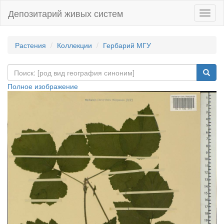
Депозитарий живых систем
Навиг
Растения
Коллекции
Гербарий МГУ
Полное изображение