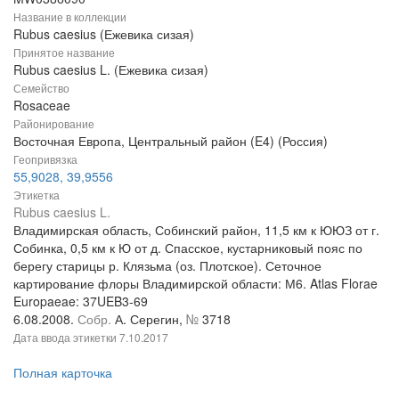
Название в коллекции
Rubus caesius (Ежевика сизая)
Принятое название
Rubus caesius L. (Ежевика сизая)
Семейство
Rosaceae
Районирование
Восточная Европа, Центральный район (E4) (Россия)
Геопривязка
55,9028, 39,9556
Этикетка
Rubus caesius L.
Владимирская область, Собинский район, 11,5 км к ЮЮЗ от г.
Собинка, 0,5 км к Ю от д. Спасское, кустарниковый пояс по
берегу старицы р. Клязьма (оз. Плотское). Сеточное
картирование флоры Владимирской области: М6. Atlas Florae
Europaeae: 37UEB3-69
6.08.2008.
Собр.
А. Серегин,
№
3718
Дата ввода этикетки
7.10.2017
Полная карточка