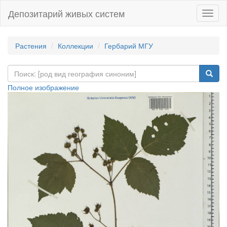
Депозитарий живых систем
Навиг
Растения
Коллекции
Гербарий МГУ
Полное изображение