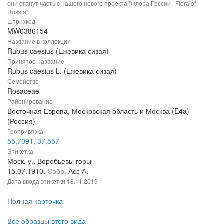
они станут частью нашего нового проекта "Флора России | Flora of
Russia".
Штрихкод
MW0386154
Название в коллекции
Rubus caesius (Ежевика сизая)
Принятое название
Rubus caesius L. (Ежевика сизая)
Семейство
Rosaceae
Районирование
Восточная Европа, Московская область и Москва (E4a)
(Россия)
Геопривязка
55,7091, 37,557
Этикетка
Моск. у., Воробьевы горы
15.07.1910.
Собр.
Асс А.
Дата ввода этикетки
18.11.2019
Полная карточка
Все образцы этого вида