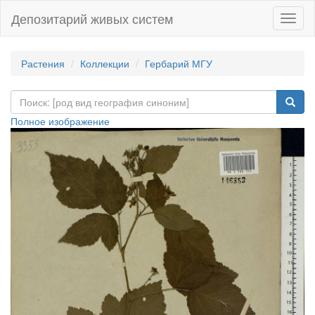
Депозитарий живых систем
Навиг
Растения
Коллекции
Гербарий МГУ
Полное изображение